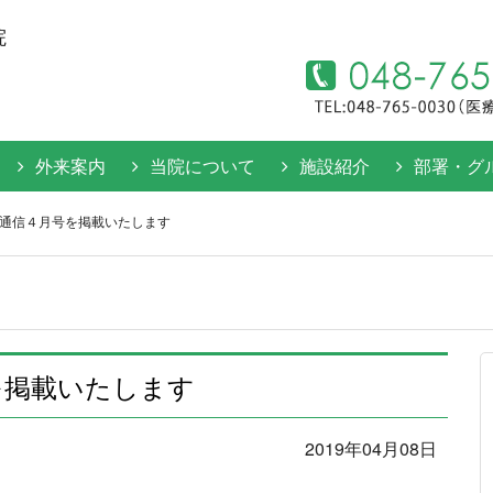
院
外来案内
当院について
施設紹介
部署・グ
通信４月号を掲載いたします
を掲載いたします
2019年04月08日